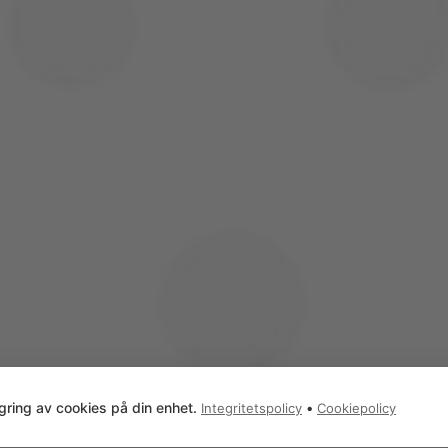
Telefon
08/580 328 39
© COPYRIGHT
, FRÄSÉNS MÅLERI AB
gring av cookies på din enhet.
•
Integritetspolicy
Cookiepolicy