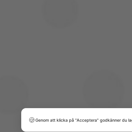
Adress
Ryttarvägen 16,
177 39 Järfälla, Sweden
🍪
Genom att klicka på "Acceptera" godkänner du la