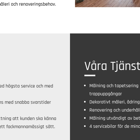
åleri och renoveringsbehov.
Våra Tjäns
Målning och tapetsering 
 med högsta service och med
trappuppgångar
Dekorativt måleri, ådrin
ans med snabba svarstider
Renovering och underhål
Målning utvändigt av be
ttning att kunden ska känna
4 servicebilar för de min
 ett fackmannamässigt sätt.