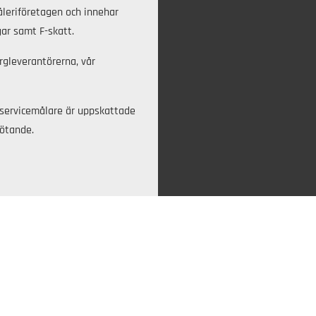
leriföretagen och innehar
ar samt F-skatt.
rgleverantörerna, vår
a servicemålare är uppskattade
mötande.