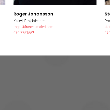
Roger Johansson
St
Kalkyl, Projektledare
Pro
roger@frasensmaleri.com
ste
070-7751552
07
KONTAKTA OSS