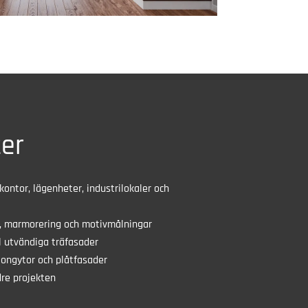
ter
kontor, lägenheter, industrilokaler och
g, marmorering och motivmålningar
l utvändiga träfasader
tongytor och plåtfasader
dre projekten