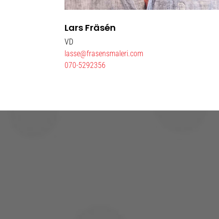
Lars Fräsén
VD
lasse@frasensmaleri.com
070-5292356